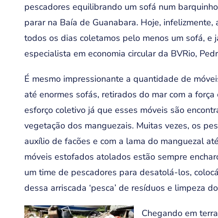
pescadores equilibrando um sofá num barquinho
parar na Baía de Guanabara. Hoje, infelizmente
todos os dias coletamos pelo menos um sofá, e j
especialista em economia circular da BVRio, Pedr
É mesmo impressionante a quantidade de móveis
até enormes sofás, retirados do mar com a força
esforço coletivo já que esses móveis são encont
vegetação dos manguezais. Muitas vezes, os p
auxílio de facões e com a lama do manguezal até
móveis estofados atolados estão sempre encharc
um time de pescadores para desatolá-los, colocá
dessa arriscada ‘pesca’ de resíduos e limpeza do
Chegando em terra f